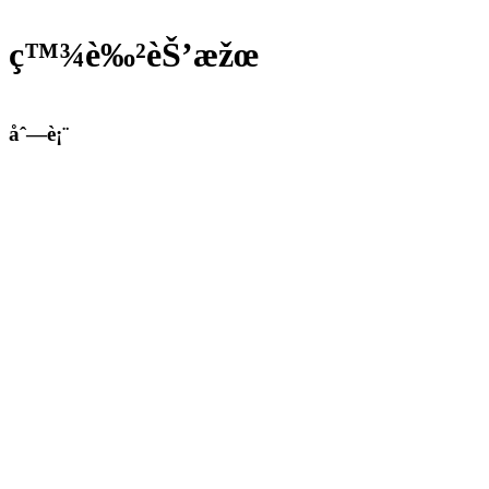
ç™¾è‰²èŠ’æžœ
åˆ—è¡¨