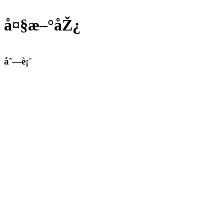
å¤§æ–°åŽ¿
åˆ—è¡¨