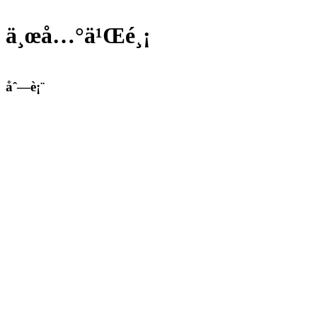
ä¸œå…°ä¹Œé¸¡
åˆ—è¡¨