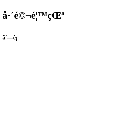
å·´é©¬é¦™çŒª
åˆ—è¡¨