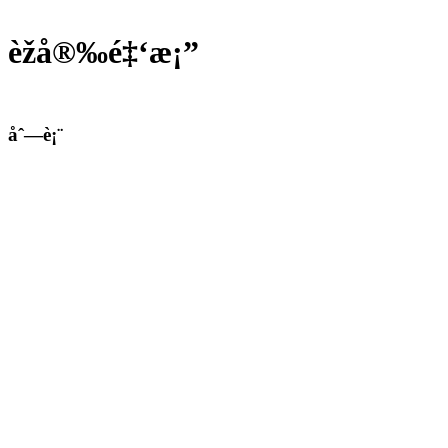
èžå®‰é‡‘æ¡”
åˆ—è¡¨