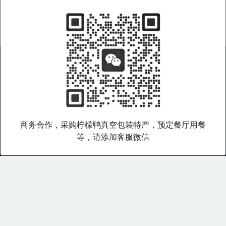
广西好物
|
广西特产
|
广西旅游
|
广西企业
|
非遗产品
|
在线商城
|
礼品集采
|
广西老乡会
|
关于我们
|
服务条款
|
隐私政策
商务合作，采购柠檬鸭真空包装特产，预定餐厅用餐
桂乡语是广西特色产品综合数字门户，专注于广西好物和桂乡文化
等，请添加客服微信
输出，致力于通过打造广西特色产品文化数字平台，帮助广西产品
与文化走出广西，走向世界。
Copyright © 桂乡语 版权所有. 2003-
2026 All rights reserved.
博大软件集团 广西南宁市青秀区桂花路9号 0771-3217090 138-
7888-7888