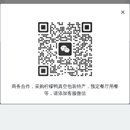
×
广西好物
|
广西特产
|
广西旅游
|
广西企业
|
非遗产品
|
在线商城
|
礼品集采
|
广西老乡会
|
关于我们
|
服务条款
|
隐私政策
商务合作，采购柠檬鸭真空包装特产，预定餐厅用餐
桂乡语是广西特色产品综合数字门户，专注于广西好物和桂乡文化
等，请添加客服微信
输出，致力于通过打造广西特色产品文化数字平台，帮助广西产品
与文化走出广西，走向世界。
Copyright © 桂乡语 版权所有. 2003-
2026 All rights reserved.
博大软件集团 广西南宁市青秀区桂花路9号 0771-3217090 138-