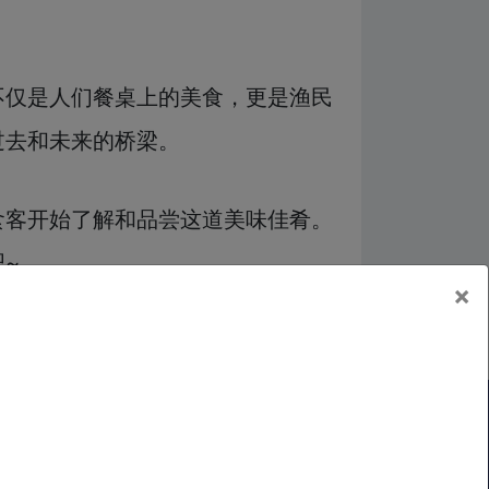
不仅是人们餐桌上的美食，更是渔民
过去和未来的桥梁。
食客开始了解和品尝这道美味佳肴。
~
×
老乡会
|
关于我们
|
文化数字平台，帮助广西