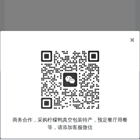
×
广西好物
|
广西特产
|
广西旅游
|
广西企业
|
非遗产品
|
在线商城
|
礼品集采
|
广西老乡会
|
关于我们
|
服务条款
|
隐私政策
商务合作，采购柠檬鸭真空包装特产，预定餐厅用餐
桂乡语是广西特色产品综合数字门户，专注于广西好物和桂乡文化
等，请添加客服微信
输出，致力于通过打造广西特色产品文化数字平台，帮助广西产品
与文化走出广西，走向世界。