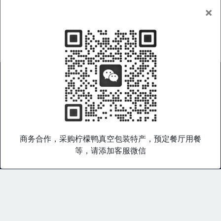
×
广西好物
|
广西特产
|
广西旅游
|
广西企业
|
非遗产品
|
在线商城
|
礼品集采
|
广西老乡会
|
关于我们
|
服务条款
|
隐私政策
商务合作，采购柠檬鸭真空包装特产，预定餐厅用餐
桂乡语是广西特色产品综合数字门户，专注于广西好物和桂乡文化
等，请添加客服微信
输出，致力于通过打造广西特色产品文化数字平台，帮助广西产品
与文化走出广西，走向世界。
Copyright © 桂乡语 版权所有. 2003-
2026 All rights reserved.
博大软件集团 广西南宁市青秀区桂花路9号 0771-3217090 138-
7888-7888