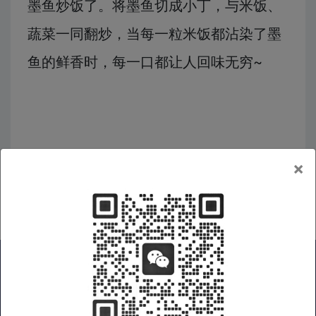
墨鱼炒饭了。将墨鱼切成小丁，与米饭、
蔬菜一同翻炒，当每一粒米饭都沾染了墨
鱼的鲜香时，每一口都让人回味无穷~
×
广西好物
|
广西特产
|
广西旅游
|
广西企业
|
非遗产品
|
在线商城
|
礼品集采
|
广西老乡会
|
关于我们