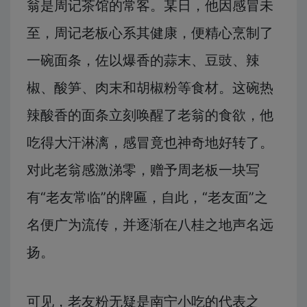
翁是周记茶馆的常客。某日，他因感冒未
至，周记老板心系其健康，便精心烹制了
一碗面条，佐以爆香的蒜末、豆豉、辣
椒、酸笋、肉末和胡椒粉等食材。这碗热
辣酸香的面条立刻唤醒了老翁的食欲，他
吃得大汗淋漓，感冒竟也神奇地好转了。
对此老翁感激涕零，赠予周老板一块写
有“老友常临”的牌匾，自此，“老友面”之
名便广为流传，并逐渐在八桂之地声名远
扬。
可见，老友粉无疑是南宁小吃的代表之