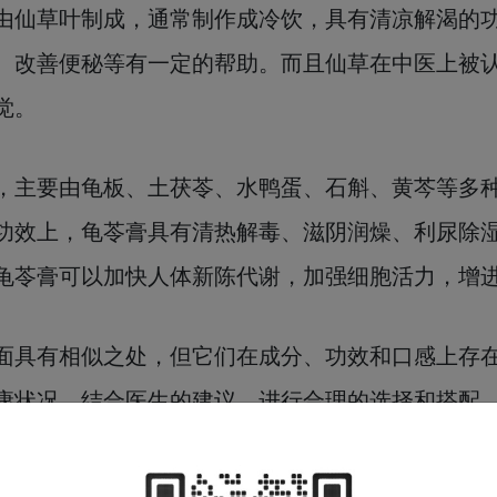
由仙草叶制成，通常制作成冷饮，具有清凉解渴的
、改善便秘等有一定的帮助。而且仙草在中医上被
觉。
，主要由龟板、土茯苓、水鸭蛋、石斛、黄芩等多
功效上，龟苓膏具有清热解毒、滋阴润燥、利尿除
龟苓膏可以加快人体新陈代谢，加强细胞活力，增
面具有相似之处，但它们在成分、功效和口感上存
康状况，结合医生的建议，进行合理的选择和搭配