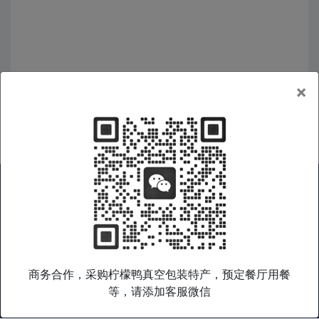
×
广西好物
|
广西特产
|
广西旅游
|
广西企业
|
非遗产品
|
在线商城
|
礼品集采
|
广西老乡会
|
关于我们
|
服务条款
|
隐私政策
商务合作，采购柠檬鸭真空包装特产，预定餐厅用餐
桂乡语是广西特色产品综合数字门户，专注于广西好物和桂乡文化
等，请添加客服微信
输出，致力于通过打造广西特色产品文化数字平台，帮助广西产品
与文化走出广西，走向世界。