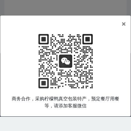
×
广西好物
|
广西特产
|
广西旅游
|
广西企业
|
非遗产品
|
在线商城
|
礼品集采
|
广西老乡会
|
关于我们
|
服务条款
|
隐私政策
商务合作，采购柠檬鸭真空包装特产，预定餐厅用餐
桂乡语是广西特色产品综合数字门户，专注于广西好物和桂乡文化
等，请添加客服微信
输出，致力于通过打造广西特色产品文化数字平台，帮助广西产品
与文化走出广西，走向世界。
Copyright © 桂乡语 版权所有. 2003-
2026 All rights reserved.